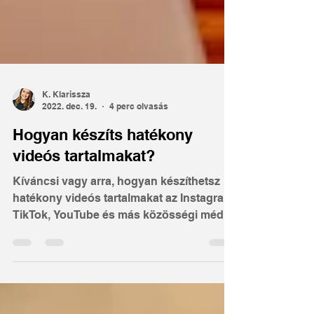
K. Klarissza
2022. dec. 19.
4 perc olvasás
Hogyan készíts hatékony
videós tartalmakat?
Kíváncsi vagy arra, hogyan készíthetsz
hatékony videós tartalmakat az Instagram,
TikTok, YouTube és más közösségi média
platformok számára? Ebből a cikkből
megtudhatod, hogyan hozhatsz létre
marketingcélokat szolgáló videótartalom
stratégiát.