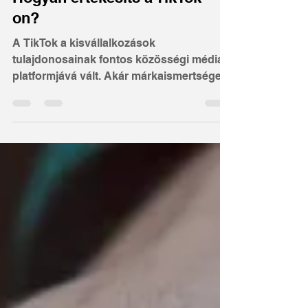
K. Klarissza
2022. okt. 31.
3 perc olvasás
Hogyan értékesíts a TikTok-
on?
A TikTok a kisvállalkozások
tulajdonosainak fontos közösségi média
platformjává vált. Akár márkaismertséget
szeretnénk építeni, akár vállalkozásunk
értékesítését szeretnénk növelni, ez az
egyre népszerűbb közösségi média
platform erőteljes fegyver a marketing
arzenáljában. Ebből a cikkből
megtudhatod, milyen fontos
szempontokat érdemes figyelembe venni,
ha értékesíteni szeretnél a TikTokon. A
TikTok rövid idő alatt az egyik vezető
közösségi média platformmá vált, mintegy
78,7