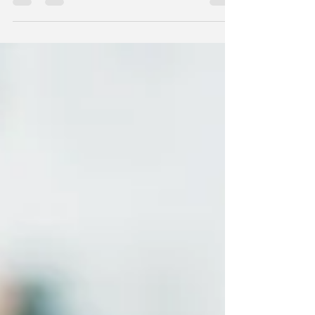
Meta felületeit is. Ide tartozik például a
Facebook és az Instagram. Ezek a
platformok mindig újabb és újabb
fejlesztésekkel rukkolnak elő, hogy
megelőzzék (vagy éppen utolérjék) a
vetélytársakat és versenyben tudjanak
maradni a felhasználók figyelméért. És
mégis mi lenne jobb, mint egy olyan
felület, ami mindent lehetővé tesz? Az
Instagram alkalmas fotók, videók,
képgalériák mego