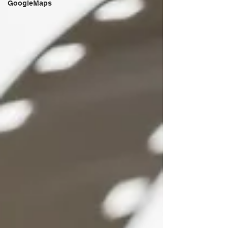
GoogleMaps