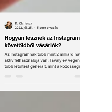
K. Klarissza
2022. júl. 25.
5 perc olvasás
Hogyan lesznek az Instagram
követőidből vásárlók?
Az Instagramnak több mint 2 milliárd havi
aktív felhasználója van. Tavaly év végén
több letöltést generált, mint a közösségi
oldalak új fenegyereke, a TikTok.
Szeretnéd Instagram követőidet fizető
ügyfelekké alakítani? Nem tudod, hogyan
kezdj hozzá? Ebben a cikkben