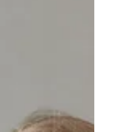
megismerheted az elkerülendő hibákat és
megtudhatod, hogyan lehet az elkötelezett
rajongókat vásárlókká alakítani.