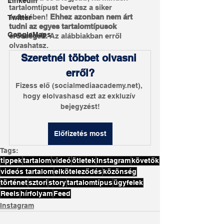
LinkedIn
tartalomtípust bevetsz a siker 
érdekében!
 Ehhez azonban nem árt 
Twitter
tudni az egyes tartalomtípusok 
GoogleMaps
erősségeit. 
Az alábbiakban erről 
olvashatsz.
Szeretnél többet olvasni 
erről?
Fizess elő (socialmediaacademy.net), 
hogy elolvashasd ezt az exkluzív 
bejegyzést!
Előfizetés most
Tags:
tippek
tartalom
videó
ötletek
Instagram
követők
videós tartalom
elköteleződés
közönség
történet
sztori
story
tartalomtípus
ügyfelek
Reels
hírfolyam
Feed
Instagram