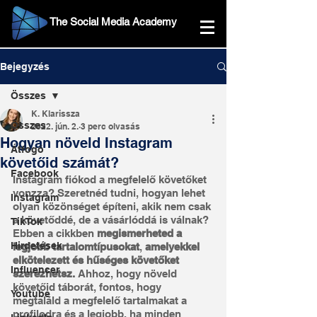
The Social Media Academy
Bejegyzés
Összes
K. Klarissza
Összes
2022. jún. 2.
3 perc olvasás
Hogyan növeld Instagram
Átfogó
követőid számát?
Facebook
Instagram fiókod a megfelelő követőket 
vonzza? Szeretnéd tudni, hogyan lehet 
Instagram
olyan közönséget építeni, akik nem csak 
a követőddé, de a vásárlóddá is válnak? 
TikTok
Ebben a cikkben
 megismerheted a 
Hirdetések
legjobb tartalomtípusokat
, 
amelyekkel 
elkötelezett és hűséges követőket 
Influencer
szerezhetsz.
 Ahhoz, hogy növeld 
követőid táborát, fontos, hogy 
Youtube
megtaláld a megfelelő tartalmakat a 
profilodra és a legjobb, ha minden 