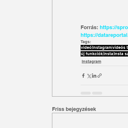
Forrás: 
https://spr
https://datareporta
Tags:
videó
Instagram
videós 
új funkciók
Insta
Insta s
Instagram
Friss bejegyzések