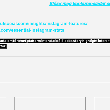
Előzd meg konkurenciádat s
outsocial.com/insights/instagram-features/
l.com/essential-instagram-stats
tartalom
történet
platform
interakció
élő adás
story
highlight
interak
ztori