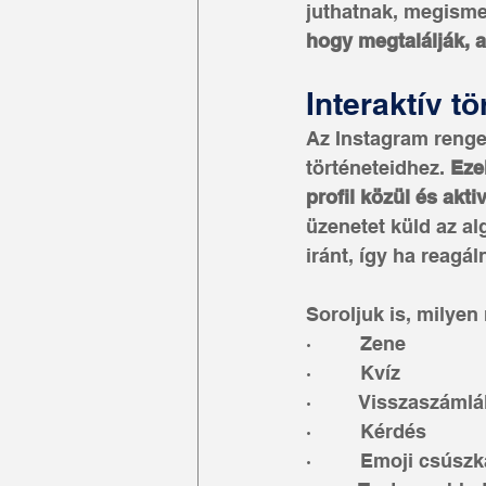
juthatnak, megisme
hogy megtalálják, 
Interaktív t
Az Instagram renget
történeteidhez. 
Eze
profil közül és akti
üzenetet küld az al
iránt, így ha reag
Soroljuk is, milyen
·         Zene
·         Kvíz
·         Visszaszáml
·         Kérdés
·         Emoji csúsz