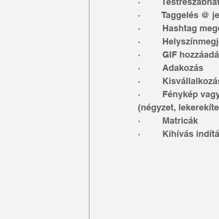
·         Testreszabha
·         Taggelés @ je
·         Hashtag meg
·         Helyszínmeg
·         GIF hozzáad
·         Adakozás
·         Kisvállalk
·         Fénykép 
(négyzet, lekerekíte
·         Matricák
·         Kihívás ind