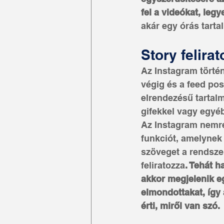
fel a videókat, leg
akár egy órás tart
Story felira
Az Instagram történ
végig és a feed pos
elrendezésű tartalm
gifekkel vagy egyéb
Az Instagram nemré
funkciót, amelynek
szöveget a rendsze
feliratozza
. Tehát h
akkor megjelenik egy
elmondottakat, így a
érti, miről van szó.