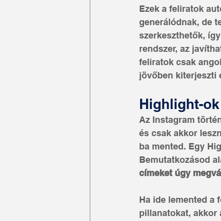
Ezek a feliratok au
generálódnak, de t
szerkeszthetők, így
rendszer, az javítha
feliratok csak ango
jövőben kiterjeszti 
Highlight-ok
Az Instagram törté
és csak akkor lesz
ba mented. Egy Hig
Bemutatkozásod ala
címeket úgy megvála
Ha ide lemented a 
pillanatokat, akkor