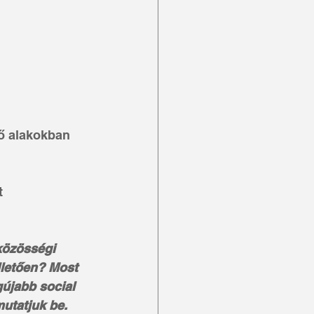
ő alakokban 
t
közösségi 
lletően? Most 
újabb social 
utatjuk be. 