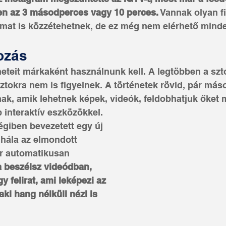
yen az 3 másodperces vagy 10 perces.
 Vannak olyan fi
almat is közzétehetnek, de ez még nem elérhető mind
tozás
eteit márkaként használnunk kell. A legtöbben a szto
ztokra nem is figyelnek. A történetek rövid, pár máso
ak, amik lehetnek képek, videók, feldobhatjuk őket m
 interaktív eszközökkel.
giben bevezetett egy új 
 hála az elmondott 
r automatikusan 
a beszélsz videódban, 
 felirat, ami leképezi az 
ki hang nélküli nézi is 