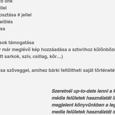
tó link
llel
osztása # jellel
jelölés
ása
ozások támogatása
vagy már meglévő kép hozzáadása a sztorihoz különböz
tt sarkok, szív, csillag, kör…)
ítása szöveggel, amihez bárki feltöltheti saját történeté
Szeretnél up-to-date lenni a 
média felületek használatát i
megjelent könyvünkben a leg
media felületek használatát m