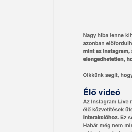
Nagy hiba lenne kih
azonban előfordulha
mint az Instagram, 
elengedhetetlen, h
Cikkünk segít, hogy
Élő videó
Az Instagram Live m
élő közvetítések üt
interakcióhoz. 
Ez s
Habár még nem mind