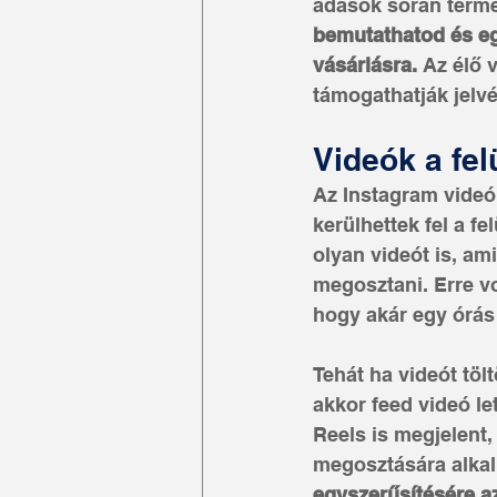
adások során termék
bemutathatod és eg
vásárlásra. 
Az élő 
támogathatják jelv
Videók a fel
Az Instagram videó
kerülhettek fel a fe
olyan videót is, a
megosztani. Erre vo
hogy akár egy órás
Tehát ha videót tölt
akkor feed videó le
Reels is megjelent,
megosztására alkal
egyszerűsítésére az