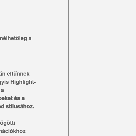
mélhetőleg a 
án eltűnnek 
yis Highlight-
 a 
peket és a 
d stílusához.
ögötti 
rmációkhoz 