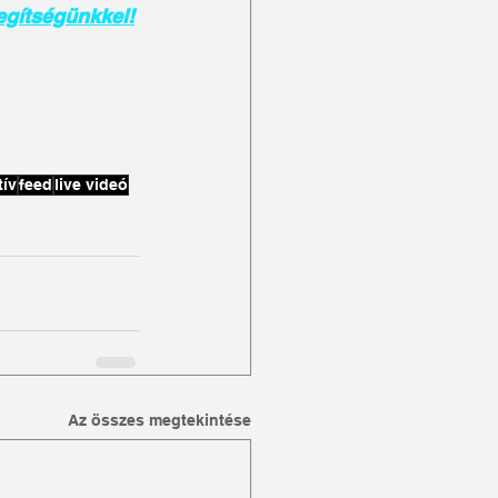
egítségünkkel!
tív
feed
live videó
Az összes megtekintése