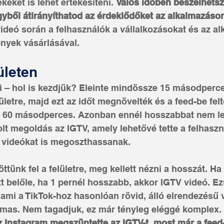
eket is lehet értékesíteni. 
Valós időben beszélhetsz 
yből átirányíthatod az érdeklődőket az alkalmazáson 
videó során a felhasználók a vállalkozásokat és az alk
ények vásárlásával.
ületen
i – hol is kezdjük? Eleinte mindössze 15 másodperce
lületre, majd ezt az időt megnövelték és a feed-be felt
mi 60 másodperces. Azonban ennél hosszabbat nem le
lt megoldás az IGTV, amely lehetővé tette a felhasz
 videókat is megoszthassanak. 
öttünk fel a felületre, meg kellett nézni a hosszát. Ha 1
tt belőle, ha 1 pernél hosszabb, akkor IGTV videó. E
 ami a TikTok-hoz hasonlóan rövid, álló elrendezésű 
mas. Nem tagadjuk, ez már tényleg eléggé komplex. 
 Instagram megszüntette az IGTV-t, most már a feed-