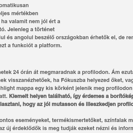
tomatikusan 
eljes mértékben 
 ha valamit nem jól ért a 
tó. Jelenleg a történet 
lul és angolul beszélő országokban érhetők el, de re
ezt a funkciót a platform.
netek 24 órán át megmaradnak a profilodon. Ám ezut
nek visszanézhetőek, ha Fókuszba helyezed őket, vag
hlight mappa egy kis körként jelenik meg profilodon
tt. 
Kiemelt helyen található, így érdemes a borítóké
sztani, hogy az jól mutasson és illeszkedjen profilo
fontos eseményeket, termékismertetőket, színfalak m
 az új érdeklődők is meg tudják ezeket nézni és info