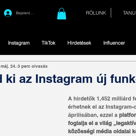
RÓLUNK
TANU
Bejelentkezés
Instagram
TikTok
Hirdetések
Influencer
 máj. 24.
3 perc olvasás
 ki az Instagram új funkc
A hirdetők 1,452 milliárd f
érhetnek el az Instagram-
áprilisában, ezzel a 
platfo
foglalja el a világ „legaktí
közösségi média oldalai k