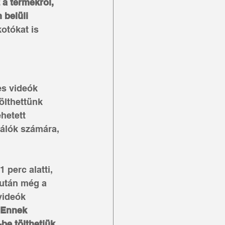
a termékről, 
belüli 
otókat is 
s videók 
ölthettünk 
hetett 
nálók számára, 
 perc alatti, 
zután még a 
videók 
Ennek 
be tölthetjük 