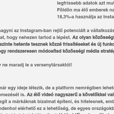
legfrissebb adatok azt mut
Földön ma élő emberek na
18,3%-a használja az Insta
agyni az Instagram-ban rejlő potenciált a vállalkozá
t, hogy nehezen tartod a lépést. 
Az olyan közösségi
szinte hetente tesznek közzé frissítéseket és új funkc
ogy rendszeresen módosítsd közösségi média stratég
 ne maradj le a versenytársaktól!
ár egy ideje létezik, de a platform nemrégiben lehető
emezését is.
 Az élő videó nagyszerű a követőkkel val
egít a márkáknak bizalmat építeni, és hitelesnek, emb
enhol elérhető ez a lehetőség, de egyes országokb