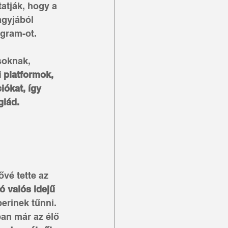
atják, hogy a 
gyjából 
gram-ot. 
soknak, 
 platformok, 
iókat, így 
iád. 
vé tette az 
ó valós idejű 
erinek tűnni.
an már az élő 