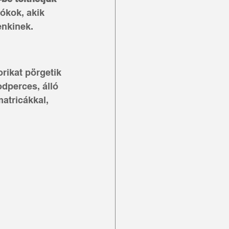
ókok, akik 
enkinek.
rikat pörgetik 
dperces, álló 
atricákkal, 