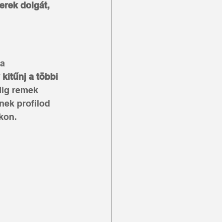
rek dolgát, 
a 
kitűnj a többi 
edig remek 
nek profilod 
kon.