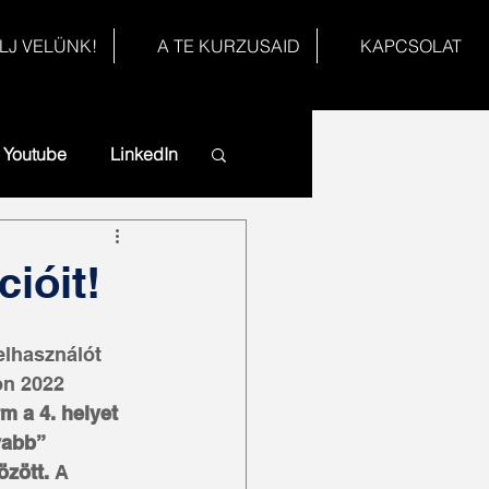
LJ VELÜNK!
A TE KURZUSAID
KAPCSOLAT
Youtube
LinkedIn
ióit!
elhasználót 
on 2022 
rm a 4. helyet 
vabb” 
özött.
 A 