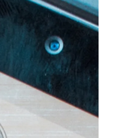
felhasználási módot, amelyeket Te is
bármikor alkalmazni tudsz a következő
történeteidben. Ha valaha is eltévedtél az
Instagram Stories lapozásának
nyúlüregében, akkor tudod, hogy
felhasználóként elég hatásosak és
magával ragadóak lehetnek. A termékek
várólistájára való feliratkozástól a
kedvenc influencered által ajánlott termék
megvásár