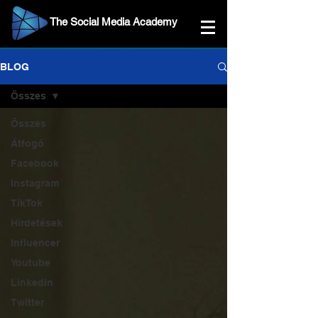
The Social Media Academy
BLOG
Összes
Összes
Átfogó
Facebook
Instagram
TikTok
Hirdetések
Influencer
Youtube
LinkedIn
Twitter