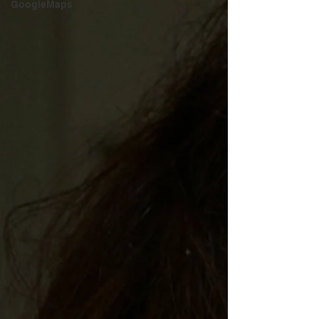
GoogleMaps