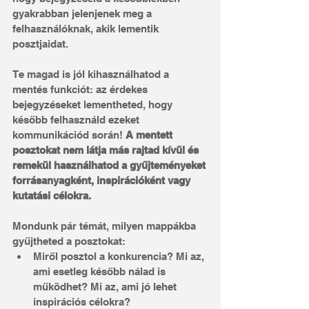
gyakrabban jelenjenek meg a 
felhasználóknak, akik lementik 
posztjaidat.
Te magad is jól kihasználhatod a 
mentés funkciót: az érdekes 
bejegyzéseket lementheted, hogy 
később felhasználd ezeket 
kommunikációd során! 
A mentett 
posztokat nem látja más rajtad kívül és 
remekül használhatod a gyűjteményeket 
forrásanyagként, inspirációként vagy 
kutatási célokra.
Mondunk pár témát, milyen mappákba 
gyűjtheted a posztokat:
Miről posztol a konkurencia? Mi az, 
ami esetleg később nálad is 
működhet? Mi az, ami jó lehet 
inspirációs célokra?