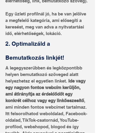
elérhetőség, link, bemutatkozó szöveg).
Egy üzleti profilnál jó, ha be van jelölve 
a megfelelő kategória, ami elősegíti a 
keresést, meg van adva a nyitvatartási 
idő, elérhetőségek, lokáció.
2. Optimalizáld a 
Bemutatkozás linkjét!
A legegyszerűbben és legközpontibb 
helyen bemutatkozó szöveged alatt 
helyezhetsz el egyetlen linket. 
Ide vagy 
egy nagyon fontos webcím kerüljön, 
ami átirányítja az érdeklődőt egy 
konkrét célhoz vagy egy linkösszesítő
, 
ami minden fontos webcímet tartalmaz. 
Itt felsorolhatod weboldalad, Facebook-
oldalad, TikTok-csatornád, YouTube-
profilod, webshopod, blogod és így 