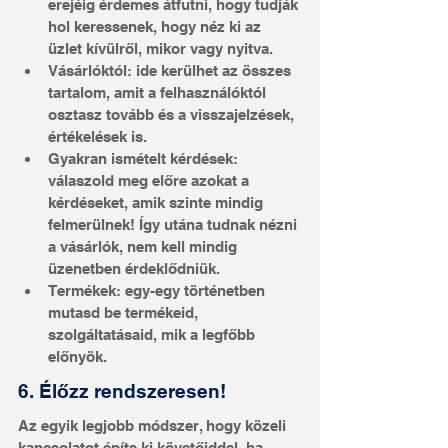
erejéig érdemes átfutni, hogy tudják 
hol keressenek, hogy néz ki az 
üzlet kívülről, mikor vagy nyitva.
Vásárlóktól: ide kerülhet az összes 
tartalom, amit a felhasználóktól 
osztasz tovább és a visszajelzések, 
értékelések is.
Gyakran ismételt kérdések: 
válaszold meg előre azokat a 
kérdéseket, amik szinte mindig 
felmerülnek! Így utána tudnak nézni 
a vásárlók, nem kell mindig 
üzenetben érdeklődniük.
Termékek: egy-egy történetben 
mutasd be termékeid, 
szolgáltatásaid, mik a legfőbb 
előnyök.
6. Élőzz rendszeresen!
Az egyik legjobb módszer, hogy közeli 
kapcsolatot építs ki követőiddel, ha 