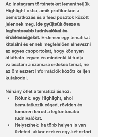
Az Instagram történeteket lementhetjük 
Highlight-okba, amik profilunkon a 
bemutatkozás és a feed posztok között 
jelennek meg. 
Ide gyűjtsük össze a 
legfontosabb tudnivalókat és 
érdekességeket.
 Érdemes egy tematikát 
kitalálni és ennek megfelelően elnevezni 
az egyes csoportokat, hogy könnyen 
átlátható legyen és mindenki ki tudja 
választani a számára érdekes témát, ne 
az ömlesztett információk között kelljen 
kutakodni.
Néhány ötlet a tematizáláshoz:
Rólunk: egy Highlight, ahol 
bemutatkozik céged, röviden és 
tömören leírod a legfontosabb 
tudnivalókat.
Helyszínek: ha több helyen is van 
üzleted, akkor ezeken egy-két sztori 