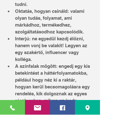
tudni.
Oktatás, hogyan csináld: valami 
olyan tudás, folyamat, ami 
márkádhoz, termékedhez, 
szolgáltatásodhoz kapcsolódik.
Interjú: ne egyedül kezdj élőzni, 
hanem vonj be valakit! Legyen az 
egy szakértő, influencer vagy 
kolléga.
A színfalak mögött: engedj egy kis 
betekintést a háttérfolyamatokba, 
például hogy néz ki a raktár, 
hogyan kerül becsomagolásra egy 
rendelés, kik dolgoznak az egyes 
részlegeken, milyen az iroda, 
hogyan tervezitek meg az üzlet 
elrendezését.
7. Különleges kedvezmények
Mindenki szereti az akciókat.
 Na de az 