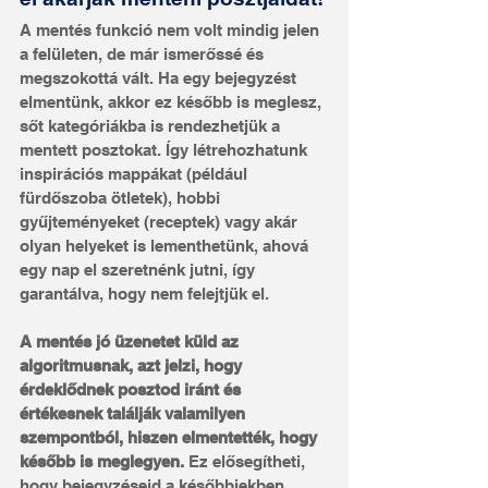
A mentés funkció nem volt mindig jelen 
a felületen, de már ismerőssé és 
megszokottá vált. Ha egy bejegyzést 
elmentünk, akkor ez később is meglesz, 
sőt kategóriákba is rendezhetjük a 
mentett posztokat. Így létrehozhatunk 
inspirációs mappákat (például 
fürdőszoba ötletek), hobbi 
gyűjteményeket (receptek) vagy akár 
olyan helyeket is lementhetünk, ahová 
egy nap el szeretnénk jutni, így 
garantálva, hogy nem felejtjük el.
A mentés jó üzenetet küld az 
algoritmusnak, azt jelzi, hogy 
érdeklődnek posztod iránt és 
értékesnek találják valamilyen 
szempontból, hiszen elmentették, hogy 
később is meglegyen.
 Ez elősegítheti, 
hogy bejegyzéseid a későbbiekben 