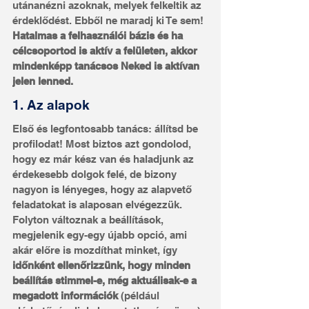
utánanézni azoknak, melyek felkeltik az 
érdeklődést. Ebből ne maradj ki Te sem! 
Hatalmas a felhasználói bázis és ha 
célcsoportod is aktív a felületen, akkor 
mindenképp tanácsos Neked is aktívan 
jelen lenned.
1. Az alapok
Első és legfontosabb tanács: állítsd be 
profilodat! Most biztos azt gondolod, 
hogy ez már kész van és haladjunk az 
érdekesebb dolgok felé, de bizony 
nagyon is lényeges, hogy az alapvető 
feladatokat is alaposan elvégezzük. 
Folyton változnak a beállítások, 
megjelenik egy-egy újabb opció, ami 
akár előre is mozdíthat minket, így 
időnként ellenőrizzünk, hogy minden 
beállítás stimmel-e, még aktuálisak-e a 
megadott információk
 (például 