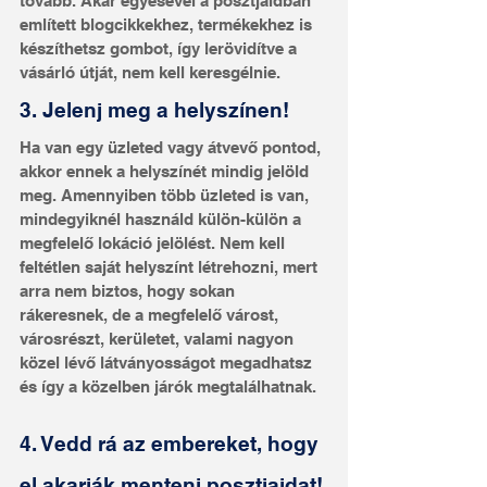
tovább. Akár egyesével a posztjaidban 
említett blogcikkekhez, termékekhez is 
készíthetsz gombot, így lerövidítve a 
vásárló útját, nem kell keresgélnie.
3. Jelenj meg a helyszínen!
Ha van egy üzleted vagy átvevő pontod, 
akkor ennek a helyszínét mindig jelöld 
meg. Amennyiben több üzleted is van, 
mindegyiknél használd külön-külön a 
megfelelő lokáció jelölést. Nem kell 
feltétlen saját helyszínt létrehozni, mert 
arra nem biztos, hogy sokan 
rákeresnek, de a megfelelő várost, 
városrészt, kerületet, valami nagyon 
közel lévő látványosságot megadhatsz 
és így a közelben járók megtalálhatnak.
4. Vedd rá az embereket, hogy 
el akarják menteni posztjaidat!