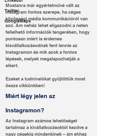
LinkedIn
Mostanra már egyértelművé vált az 
Twitter
Instagram fontos szerepe, ha céges 
közösségi média kommunikációról van 
GoogleMaps
szó. Ám nehéz lehet eligazodni a neten 
fellelhető információk tengerében, hogy 
pontosan miért is érdemes 
kisvállalkozásodnak fent lennie az 
Instagramon és mik azok a fontos 
lépések, melyek megalapozhatják a 
sikert. 
Ezeket a tudnivalókat gyűjtöttük most 
össze cikkünkben!
Miért légy jelen az 
Instagramon?
Az Instagram számos lehetőséget 
tartalmaz a kivállalkozásoktól kezdve a 
nagy cégekig mindenkinek – ám ehhez 