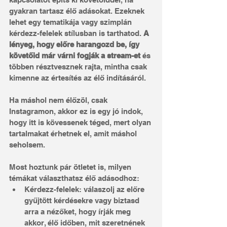
gyakran tartasz élő adásokat. Ezeknek 
lehet egy tematikája vagy szimplán 
kérdezz-felelek stílusban is tarthatod. 
A 
lényeg, hogy előre harangozd be, így 
követőid már várni fogják a stream-et
 és 
többen résztvesznek rajta, mintha csak 
kimenne az értesítés az élő indításáról.
Ha máshol nem élőzöl, csak 
Instagramon, akkor ez is egy jó indok, 
hogy itt is kövessenek téged, mert olyan 
tartalmakat érhetnek el, amit máshol 
seholsem.
Most hoztunk pár ötletet is, milyen 
témákat választhatsz élő adásodhoz:
Kérdezz-felelek: válaszolj az előre 
gyűjtött kérdésekre vagy biztasd 
arra a nézőket, hogy írják meg 
akkor, élő időben, mit szeretnének 