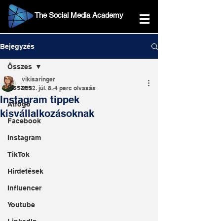
The Social Media Academy
Bejegyzés
Összes
vikisaringer
Összes
2022. júl. 8.
4 perc olvasás
Instagram tippek
Átfogó
kisvállalkozásoknak
Facebook
Instagram
TikTok
Hirdetések
Influencer
Youtube