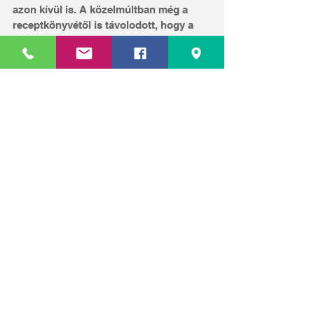
azon kívül is. A közelmúltban még a 
receptkönyvétől is távolodott, hogy a 
Target-tel együttműködve létrehozzon 
egy limitált kiadású ruházati vonalat.
Mit tanulhatnak a márkák a tartalmából? 
Mint mindenki tudja, hogy az internet 
nem mindig a legfelemelőbb hely. A 
márkák jól járhatnak hosszútávon, 
ha 
egészséges, támogató teret hoznak 
létre rajongóik számára a közösségi 
felületeken.
A kapcsolatépítés és a segítőkész, 
kedves kommunikáció minden 
célcsoportnál beválhat.
Szeretnél többet tudni a közösségi 
médiáról? Cégeddel költséghatékony 
jelenlétre vágysz? Könyveinkben 