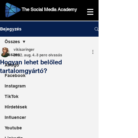
The Social Media Academy
Bejegyzés
Összes
vikisaringer
Összes
2022. aug. 4.
3 perc olvasás
Hogyan lehet belőled
Átfogó
tartalomgyártó?
Facebook
Instagram
TikTok
Hirdetések
Influencer
Youtube