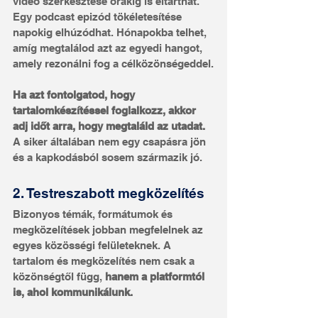
videó szerkesztése órákig is eltarthat. 
Egy podcast epizód tökéletesítése 
napokig elhúzódhat. Hónapokba telhet, 
amíg megtalálod azt az egyedi hangot, 
amely rezonálni fog a célközönségeddel.
Ha azt fontolgatod, hogy 
tartalomkészítéssel foglalkozz, akkor 
adj időt arra, hogy megtaláld az utadat. 
A siker általában nem egy csapásra jön 
és a kapkodásból sosem származik jó.
2. Testreszabott megközelítés
Bizonyos témák, formátumok és 
megközelítések jobban megfelelnek az 
egyes közösségi felületeknek. A 
tartalom és megközelítés nem csak a 
közönségtől függ, 
hanem a platformtól 
is, ahol kommunikálunk.