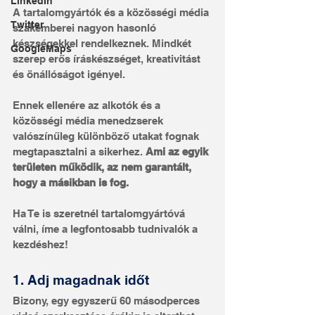
LinkedIn
A tartalomgyártók és a közösségi média 
Twitter
szakemberei nagyon hasonló 
készségekkel rendelkeznek. Mindkét 
GoogleMaps
szerep erős íráskészséget, kreativitást 
és önállóságot igényel.
Ennek ellenére az alkotók és a 
közösségi média menedzserek 
valószínűleg különböző utakat fognak 
megtapasztalni a sikerhez. 
Ami az egyik 
területen működik, az nem garantált, 
hogy a másikban is fog. 
Ha Te is szeretnél tartalomgyártóvá 
válni, íme a legfontosabb tudnivalók a 
kezdéshez!
1. Adj magadnak időt
Bizony, egy egyszerű 60 másodperces 