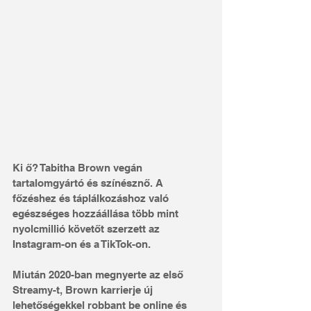
Ki ő? Tabitha Brown vegán 
tartalomgyártó és színésznő. A 
főzéshez és táplálkozáshoz való 
egészséges hozzáállása több mint 
nyolcmillió követőt szerzett az 
Instagram-on és a TikTok-on.
Miután 2020-ban megnyerte az első 
Streamy-t, Brown karrierje új 
lehetőségekkel robbant be online és 