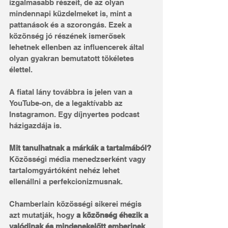
izgalmasabb részeit, de az olyan 
mindennapi küzdelmeket is, mint a 
pattanások és a szorongás. Ezek a 
közönség jó részének ismerősek 
lehetnek ellenben az influencerek által 
olyan gyakran bemutatott tökéletes 
élettel.
A fiatal lány továbbra is jelen van a 
YouTube-on, de a legaktívabb az 
Instagramon. Egy díjnyertes podcast 
házigazdája is.
Mit tanulhatnak a márkák a tartalmából? 
Közösségi média menedzserként vagy 
tartalomgyártóként nehéz lehet 
ellenállni a perfekcionizmusnak.
Chamberlain közösségi sikerei mégis 
azt mutatják, hogy
 a közönség éhezik a 
valódinak és mindenekelőtt emberinek 