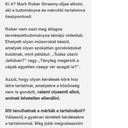
Ki ő? Mark Rober Streamy-díjas alkotó, 
aki a tudományos és mérnöki tartalomra 
összpontosít.
Rober nem oszt meg átlagos 
természettudományos témájú videókat. 
Ehelyett olyan műsorokat készít, 
amelyek olyan szokatlan gondolatokat 
kutatnak, mint például: „Tudsz úszni 
Jellóban?” vagy „Tényleg megérzik a 
cápák egyetlen csepp vér szagát is?”.
Azzal, hogy olyan kérdések köré hoz 
létre tartalmat, amelyekre a közönség 
nem is gondolt, 
valami olyasmit alkot, 
aminek lehetetlen ellenállni.
Mit tanulhatnak a márkák a tartalmából? 
Válaszolj a gyakran ismételt kérdésekre 
a tartalommal. Még jobb megválaszolni 