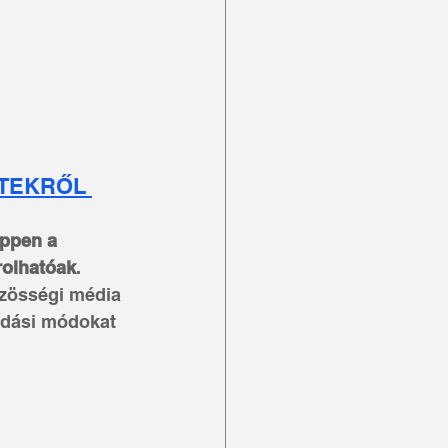
TEKRŐL 
éppen a 
rolhatóak
. 
özösségi média 
ldási módokat 