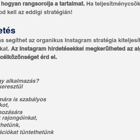
 hogyan rangsorolja a tartalmat.
 Ha teljesítménycsö
od kell az eddigi stratégián!
etés
ás segíthet az organikus Instagram stratégia kiteljesí
kat. 
Az Instagram hirdetésekkel megkerülheted az al
célközönséget érd el.
gy alkalmazás? 
eresztül 
kot,
hozására 
 rajongóinkat,
thetünk,
ációkat tüntethetünk 