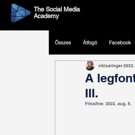
The Social Media
Academy
Összes
Átfogó
Facebook
vikisaringer
2022. 
Twitter
GoogleMaps
A legfon
III.
Frissítve:
2022. aug. 5.