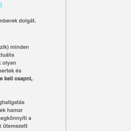
!
emberek dolgát.
szik) minden 
tuális 
 olyan 
ertek és 
e kell csapni, 
ghallgatás 
nek hamar 
megkönnyíti a 
z ütemezett 