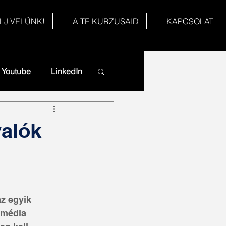
LJ VELÜNK!
A TE KURZUSAID
KAPCSOLAT
Youtube
LinkedIn
valók
z egyik 
 média 