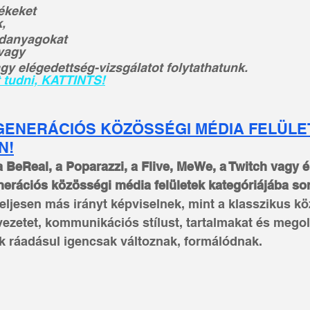
ékeket 
,
édanyagokat 
vagy 
gy elégedettség-vizsgálatot folytathatunk.
t tudni, KATTINTS!
GENERÁCIÓS KÖZÖSSÉGI MÉDIA FELÜLE
N!
a BeReal, a Poparazzi, a Flive, MeWe, a Twitch vagy 
erációs közösségi média felületek kategóriájába so
eljesen más irányt képviselnek, mint a klasszikus k
lvezetet, kommunikációs stílust, tartalmakat és mego
k ráadásul igencsak változnak, formálódnak. 