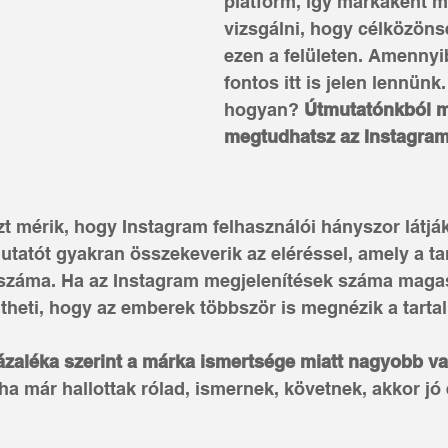
platform, így márkaként m
vizsgálni, hogy célközöns
ezen a felületen. Amennyi
fontos itt is jelen lennünk
hogyan? 
Útmutatónkból m
megtudhatsz az Instagram
t mérik, hogy Instagram felhasználói hányszor látják 
utatót gyakran összekeverik az eléréssel, amely a ta
 száma. Ha az Instagram megjelenítések száma magas
entheti, hogy az emberek többször is megnézik a tarta
ázaléka szerint a márka ismertsége miatt nagyobb va
 ha már hallottak rólad, ismernek, követnek, akkor jó