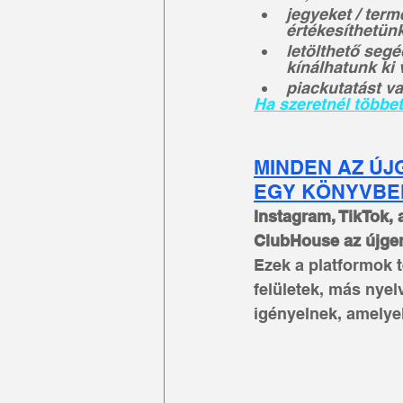
jegyeket / term
értékesíthetünk
letölthető seg
kínálhatunk ki 
piackutatást va
Ha szeretnél többe
MINDEN AZ ÚJ
EGY KÖNYVBE
Instagram, TikTok, 
ClubHouse az újgen
Ezek a platformok t
felületek, más nye
igényelnek, amelye