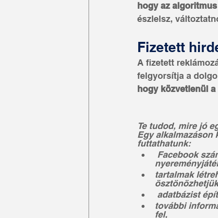
hogy az algoritmus
észlelsz, változtatn
Fizetett hird
A fizetett reklámoz
felgyorsítja a dolgo
hogy közvetlenül a 
Te tudod, mire jó e
Egy alkalmazáson k
futtathatunk:
 Facebook számára is szabályos 
nyereményjáté
tartalmak létre
ösztönözhetjük
 adatbázist épí
további inform
fel,