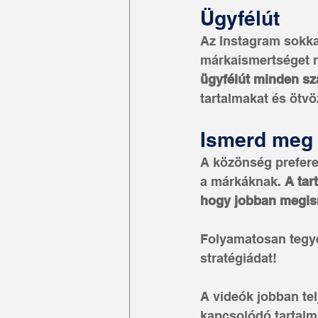
Ügyfélút
Az Instagram sokkal
márkaismertséget 
ügyfélút minden sz
tartalmakat és ötvö
Ismerd meg
A közönség prefere
a márkáknak. 
A tar
hogy jobban megism
Folyamatosan tegyél
stratégiádat!
A videók jobban tel
kapcsolódó tartalm