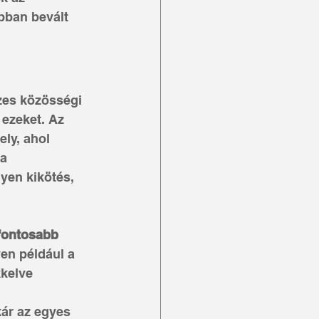
bban bevált 
zes közösségi 
ezeket. Az 
ly, ahol 
a 
lyen kikötés, 
fontosabb 
yen például a 
kkelve 
 
ár az egyes 