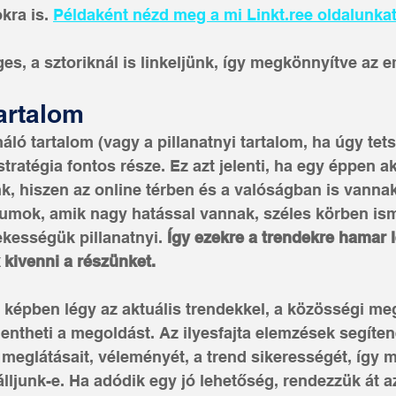
kra is. 
Példaként nézd meg a mi Linkt.ree oldalunkat
es, a sztoriknál is linkeljünk, így megkönnyítve az 
tartalom
áló tartalom (vagy a pillanatnyi tartalom, ha úgy tet
tratégia fontos része. Ez azt jelenti, ha egy éppen ak
k, hiszen az online térben és a valóságban is vannak
umok, amik nagy hatással vannak, széles körben ism
ekességük pillanatnyi.
 Így ezekre a trendekre hamar l
 kivenni a részünket.
képben légy az aktuális trendekkel, a közösségi me
jelentheti a megoldást. Az ilyesfajta elemzések segíte
 meglátásait, véleményét, a trend sikerességét, így 
álljunk-e. Ha adódik egy jó lehetőség, rendezzük át a