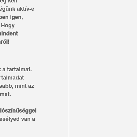
eg kell 
égünk aktív-e 
ben igen, 
. Hogy 
indent 
ról!
a tartalmat. 
rtalmadat 
abb, mint az 
lmat.
lószínűséggel 
 esélyed van a 