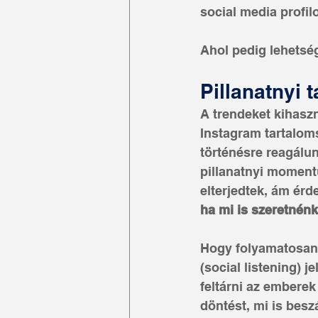
social media profilo
Ahol pedig lehetség
Pillanatnyi 
A trendeket kihaszn
Instagram tartaloms
történésre reagálun
pillanatnyi moment
elterjedtek, ám érd
ha mi is szeretnénk
Hogy folyamatosan 
(social listening) 
feltárni az emberek
döntést, mi is besz