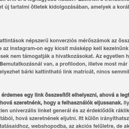
t új tartalmi ötletek kidolgozásában, amelyek a korá
 kattintások népszerű konverziós mérőszámok az öss
e az Instagram-on egy kicsit másképp kell kezelnünk 
sek nem támogatják a hivatkozásokat. Az egyetlen he
Bemutatkozásnál van, a profilodon, illetve most már 
helyezhet bárki kattintható link matricát, nincs semmi
érdemes egy link összesítőt elhelyezni, ahová a leg
ahová szeretnénk, hogy a felhasználók eljussanak.
 Il
tlen univerzális linket generál és az érdeklődők rákli
stából, hová szeretnének eljutni. Itt külön irányíthatsz
tatásaidhoz, webshopodba, az akciós felületre, de ak