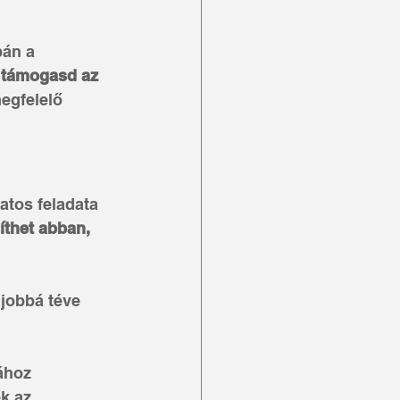
pán a 
 támogasd az 
egfelelő 
tos feladata 
íthet abban, 
jobbá téve 
ához 
k az 