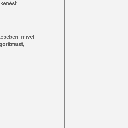
kkenést 
tésében, mivel 
goritmust, 