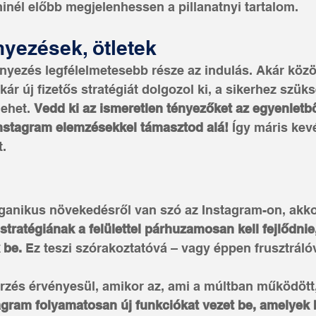
inél előbb megjelenhessen a pillanatnyi tartalom.
yezések, ötletek
yezés legfélelmetesebb része az indulás. Akár köz
kár új fizetős stratégiát dolgozol ki, a sikerhez szük
lehet. 
Vedd ki az ismeretlen tényezőket az egyenletből
nstagram elemzésekkel támasztod alá! 
Így máris kev
t.
ganikus növekedésről van szó az Instagram-on, akko
stratégiának a felülettel párhuzamosan kell fejlődnie
 be. 
Ez teszi szórakoztatóvá – vagy éppen frusztráló
rzés érvényesül, amikor az, ami a múltban működött, 
agram folyamatosan új funkciókat vezet be, amelyek b