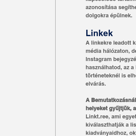
azonosítása segíthe
dolgokra épülnek.
Linkek 
A linkekre leadott
média hálózaton, d
Instagram bejegyzé
használhatod, az a 
történeteknél is el
elvárás.
A Bemutatkozásnál 
helyeket gyűjtjük, 
Linkt.ree, ami egye
kiválaszthatják a li
kiadványaidhoz, ok