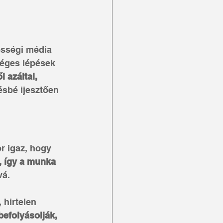
össégi média 
séges lépések 
 azáltal, 
ésbé ijesztően 
r igaz, hogy 
, így a munka 
vá.
hirtelen 
efolyásolják, 