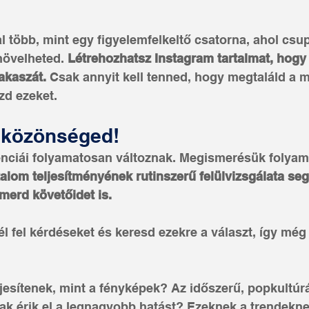
 több, mint egy figyelemfelkeltő csatorna, ahol csu
növelheted.
 Létrehozhatsz Instagram tartalmat, hogy
akaszát.
 Csak annyit kell tenned, hogy megtaláld a m
zd ezeket.
 közönséged!
nciái folyamatosan változnak. Megismerésük folyama
talom teljesítményének rutinszerű felülvizsgálata seg
erd követőidet is.
 fel kérdéseket és keresd ezekre a választ, így még 
jesítenek, mint a fényképek? Az időszerű, popkultúr
ak érik el a legnagyobb hatást? Ezeknek a trendekne