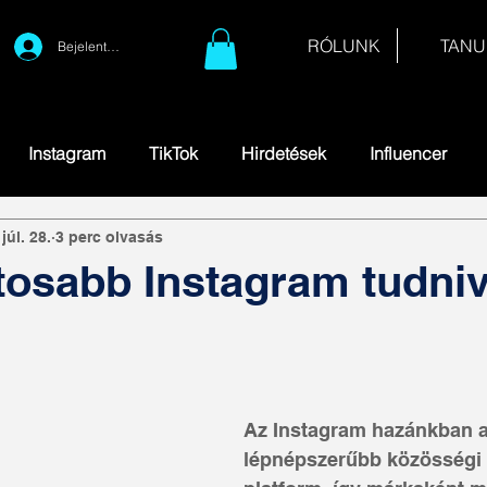
RÓLUNK
TANU
Bejelentkezés
Instagram
TikTok
Hirdetések
Influencer
júl. 28.
3 perc olvasás
tosabb Instagram tudni
Az Instagram hazánkban a
lépnépszerűbb közösségi