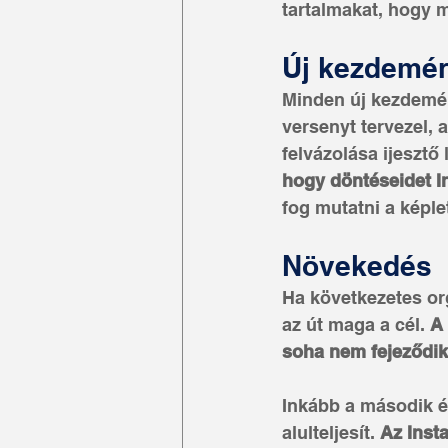
tartalmakat, hogy m
Új kezdemén
Minden új kezdemén
versenyt tervezel, a
felvázolása ijesztő 
hogy döntéseidet I
fog mutatni a képle
Növekedés
Ha következetes or
az út maga a cél. 
A 
soha nem fejeződik
Inkább a második é
alulteljesít. 
Az Inst