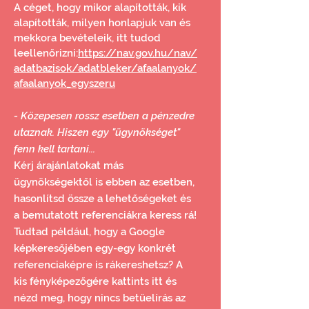
A céget, hogy mikor alapították, kik
alapították, milyen honlapjuk van és
mekkora bevételeik, itt tudod
leellenőrizni:
https://nav.gov.hu/nav/
adatbazisok/adatbleker/afaalanyok/
afaalanyok_egyszeru
- Közepesen rossz esetben a pénzedre
utaznak. Hiszen egy "ügynökséget"
fenn kell tartani...
Kérj árajánlatokat más
ügynökségektől is ebben az esetben,
hasonlítsd össze a lehetőségeket és
a bemutatott referenciákra keress rá!
Tudtad például, hogy a Google
képkeresőjében egy-egy konkrét
referenciaképre is rákereshetsz? A
kis fényképezőgére kattints itt és
nézd meg, hogy nincs betűelírás az