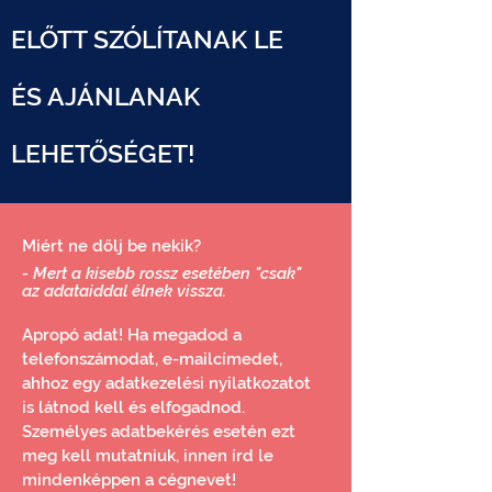
ELŐTT SZÓLÍTANAK LE
ÉS AJÁNLANAK
LEHETŐSÉGET!
Miért ne dőlj be nekik?
- Mert a kisebb rossz esetében "csak"
az adataiddal élnek vissza.
Apropó adat! Ha megadod a
telefonszámodat, e-mailcímedet,
ahhoz egy adatkezelési nyilatkozatot
is látnod kell és elfogadnod.
Személyes adatbekérés esetén ezt
meg kell mutatniuk, innen írd le
mindenképpen a cégnevet!