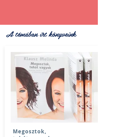
A témában írt könyveink
Megosztok,