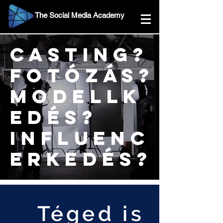
The Social Media Academy
casting?
fotózás?
modellk
edés?
influenc
erkedés?
Téged is