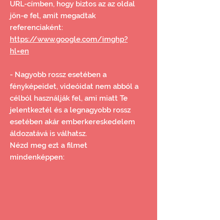
URL-címben, hogy biztos az az oldal
jön-e fel, amit megadtak
referenciaként:
https://www.google.com/imghp?
hl=en
- Nagyobb rossz esetében a
fényképeidet, videóidat nem abból a
célból használják fel, ami miatt Te
jelentkeztél és a legnagyobb rossz
esetében akár emberkereskedelem
áldozatává is válhatsz.
Nézd meg ezt a filmet
mindenképpen: