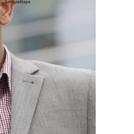
GoogleMaps