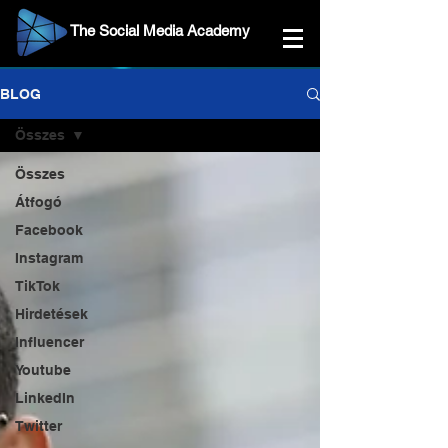
The Social Media Academy
BLOG
Összes
Összes
Átfogó
Facebook
Instagram
TikTok
Hirdetések
Influencer
Youtube
LinkedIn
Twitter