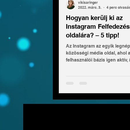
vikisaringer
2022. márc. 3.
4 perc olvasá
Hogyan kerülj ki az
Instagram Felfedezés
oldalára? – 5 tipp!
Az Instagram az egyik legné
közösségi média oldal, ahol 
felhasználói bázis igen aktív, 
számtalan potenciális ügyfele
vásárlót megtalálhatunk a fel
márkaismertség növelésének
követők szerzésének egyik l
kifizetődő lehetősége, ha kik
minél több felhasználó Felfe
oldalára. Ha pedig itt megtets
tartalmunk az embereknek, a
átkattintanak majd profilunkr
könnyen lehet, hogy a követ