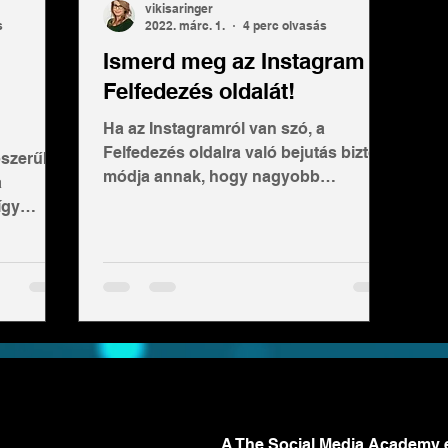
vikisaringer
s
2022. márc. 1.
4 perc olvasás
Ismerd meg az Instagram
Felfedezés oldalát!
Ha az Instagramról van szó, a
Felfedezés oldalra való bejutás biztos
pszerűbb
módja annak, hogy nagyobb
a
nyilvánosságot kapjon a tartalom és
így
minél...
t,
ületen. A
 és új
egjobban
erülünk
dezés
zik a
kkor
a és
A The Social Media Academy
és