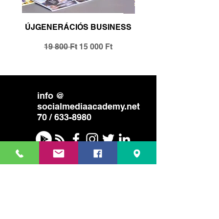
ÚJGENERÁCIÓS BUSINESS
Szokásos ár
Akciós ár
Szokásos ár
19 800 Ft
15 000 Ft
info @
socialmediaacademy.net
70 /
633-8980
A The Social Media
Academy
együttműködő partnere
és kivitelező csapata
a
többszörösen szakmai díjazott
kozossegi-media.com
.