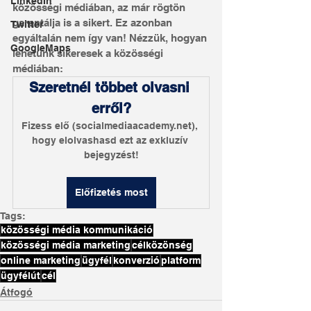
LinkedIn
közösségi médiában, az már rögtön 
garantálja is a sikert. Ez azonban 
Twitter
egyáltalán nem így van! Nézzük, hogyan 
GoogleMaps
lehetünk sikeresek a közösségi 
médiában:
Szeretnél többet olvasni 
erről?
Fizess elő (socialmediaacademy.net), 
hogy elolvashasd ezt az exkluzív 
bejegyzést!
Előfizetés most
Tags:
közösségi média kommunikáció
közösségi média marketing
célközönség
online marketing
ügyfél
konverzió
platform
ügyfélút
cél
Átfogó