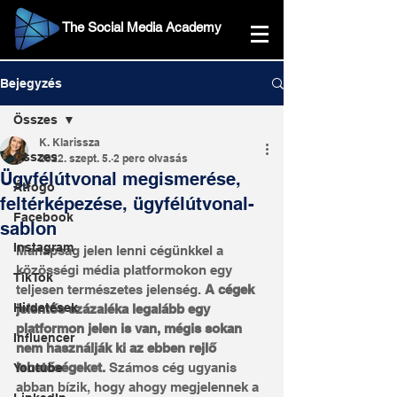
The Social Media Academy
Bejegyzés
Összes
K. Klarissza
Összes
2022. szept. 5.
2 perc olvasás
Ügyfélútvonal megismerése,
Átfogó
feltérképezése, ügyfélútvonal-
Facebook
sablon
Instagram
Manapság jelen lenni cégünkkel a 
közösségi média platformokon egy 
TikTok
teljesen természetes jelenség. 
A cégek 
Hirdetések
jelentős százaléka legalább egy 
platformon jelen is van, mégis sokan 
Influencer
nem használják ki az ebben rejlő 
lehetőségeket. 
Számos cég ugyanis 
Youtube
abban bízik, hogy ahogy megjelennek a 