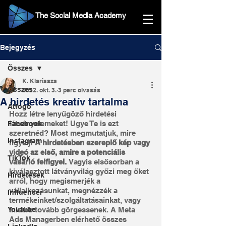
The Social Media Academy
Bejegyzés
Összes
K. Klarissza
Összes
2022. okt. 3.
3 perc olvasás
A hirdetés kreatív tartalma
Átfogó
Hozz létre lenyűgöző hirdetési 
látványelemeket! Ugye Te is ezt 
Facebook
szeretnéd? Most megmutatjuk, mire 
Instagram
figyelj! 
A hirdetésben szereplő kép vagy 
videó az első, amire a potenciális 
TikTok
vásárló felfigyel. 
Vagyis elsősorban a 
kiválasztott látványvilág győzi meg őket 
Hirdetések
arról, hogy megismerjék a 
vállalkozásunkat, megnézzék a 
Influencer
termékeinket/szolgáltatásainkat, vagy 
Youtube
inkább tovább görgessenek. A Meta 
Ads Managerben elérhető összes 