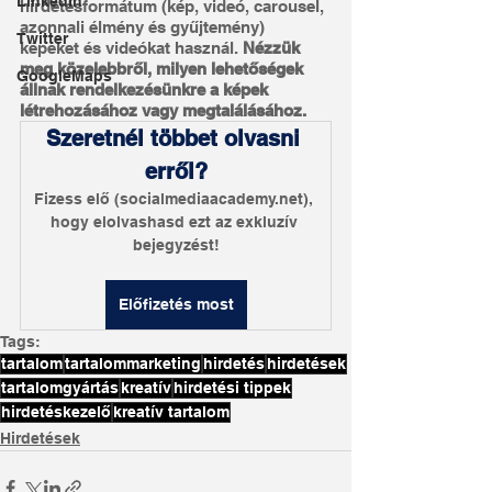
LinkedIn
hirdetésformátum (kép, videó, carousel, 
azonnali élmény és gyűjtemény) 
Twitter
képeket és videókat használ. 
Nézzük 
meg közelebbről, milyen lehetőségek 
GoogleMaps
állnak rendelkezésünkre a képek 
létrehozásához vagy megtalálásához.
Szeretnél többet olvasni 
erről?
Fizess elő (socialmediaacademy.net), 
hogy elolvashasd ezt az exkluzív 
bejegyzést!
Előfizetés most
Tags:
tartalom
tartalommarketing
hirdetés
hirdetések
tartalomgyártás
kreatív
hirdetési tippek
hirdetéskezelő
kreatív tartalom
Hirdetések