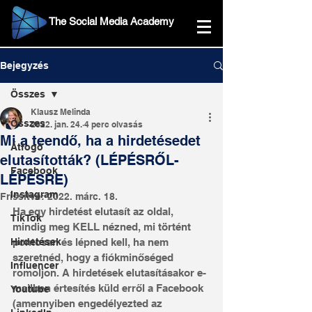
The Social Media Academy
Bejegyzés
Összes
Klausz Melinda
Összes
2022. jan. 24.
4 perc olvasás
Mi a teendő, ha a hirdetésedet
Átfogó
elutasították? (LÉPÉSRŐL-
Facebook
LÉPÉSRE)
Instagram
Frissítve:
2022. márc. 18.
Ha egy hirdetést elutasít az oldal, 
TikTok
mindig meg KELL nézned, mi történt 
Hirdetések
pontosan és lépned kell, ha nem 
szeretnéd, hogy a fiókminőséged 
Influencer
romoljon. A hirdetések elutasításakor e-
mailben értesítés küld erről a Facebook 
Youtube
(amennyiben engedélyezted az 