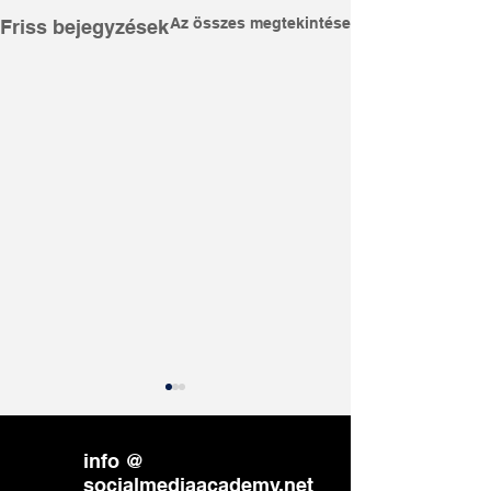
Az összes megtekintése
Friss bejegyzések
info @
socialmediaacademy.net