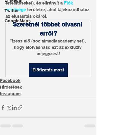
LinkedIn
értesítéseket). és elirányít a 
Fiók 
minősége
 területre, ahol tájékozódhatsz 
Twitter
az elutasítás okáról. 
GoogleMaps
Szeretnél többet olvasni 
erről?
Fizess elő (socialmediaacademy.net), 
hogy elolvashasd ezt az exkluzív 
bejegyzést!
Előfizetés most
Facebook
Hirdetések
Instagram