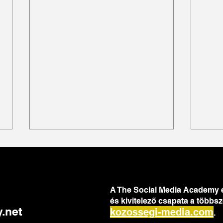
A The Social Media Academy
és kivitelező csapata
a többsz
.net
kozossegi-media.com
.