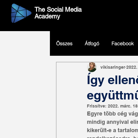
The Social Media
Academy
Összes
Átfogó
Facebook
vikisaringer
2022.
Twitter
GoogleMaps
Így ellen
együttm
Frissítve:
2022. márc. 18
Egyre több cég vág
mindig annyival el
kikerült-e a tartal