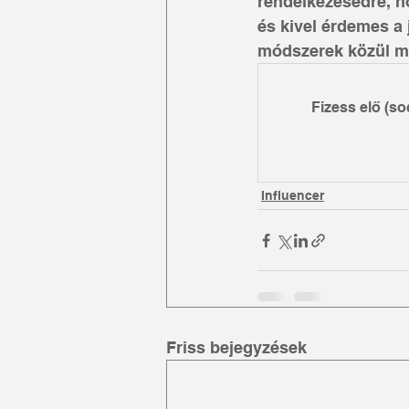
rendelkezésedre, h
és kivel érdemes a
módszerek közül m
Fizess elő (s
Influencer
Friss bejegyzések