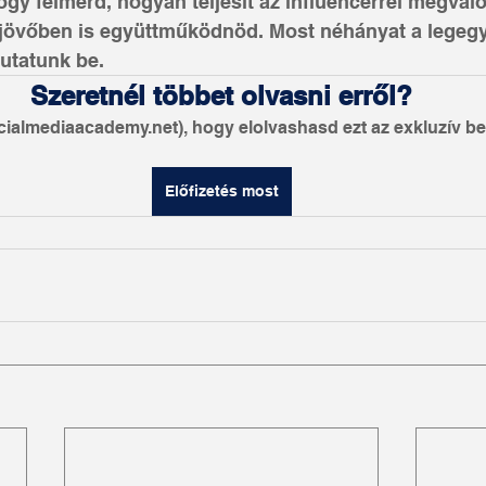
ogy felmérd, hogyan teljesít az influencerrel megval
 jövőben is együttműködnöd. Most néhányat a legeg
utatunk be.
Szeretnél többet olvasni erről?
ocialmediaacademy.net), hogy elolvashasd ezt az exkluzív be
Előfizetés most