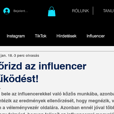
RÓLUNK
TANU
Bejelentkezés
Instagram
TikTok
Hirdetések
Influencer
 jan. 18.
3 perc olvasás
őrizd az influencer
űködést!
.
 bele az influencerekkel való közös munkába, azon
intézik az eredmények ellenőrzését, hogy megnézik, 
om a véleményvezér oldalára. Azonban ennél jóval több