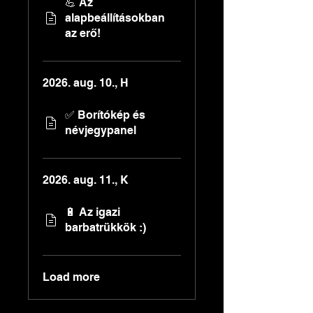
💪 Az
alapbeállításokban
az erő!
2026. aug. 10., H
✅ Borítókép és
névjegypanel
2026. aug. 11., K
🔋 Az igazi
barbatrükkök :)
Load more