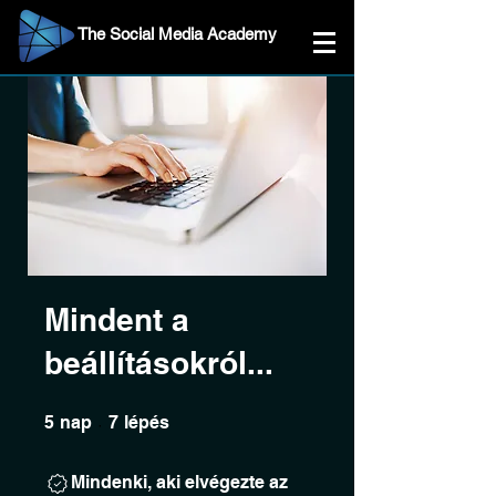
The Social Media Academy
Mindent a
beállításokról...
5 nap
7 lépés
5
nap
7
lépés
Mindenki, aki elvégezte az