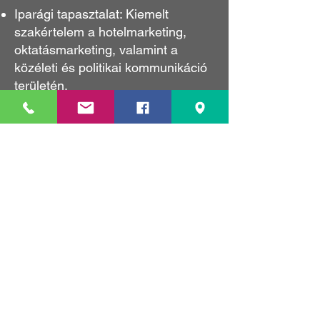
Iparági tapasztalat: Kiemelt
szakértelem a hotelmarketing,
oktatásmarketing, valamint a
közéleti és politikai kommunikáció
területén.
Technikai megoldások: Chatbot- és
alkalmazásfejlesztés
nyereményjátékokhoz,
adatbázisépítéshez vagy
piackutatáshoz.
Szakértelem és megbízhatóság
Klausz Melinda: Több mint 20 éves
tapasztalattal rendelkező szakértő,
aki egyetemi oktatási múlttal és
számos vállalati referenciával
rendelkezik.