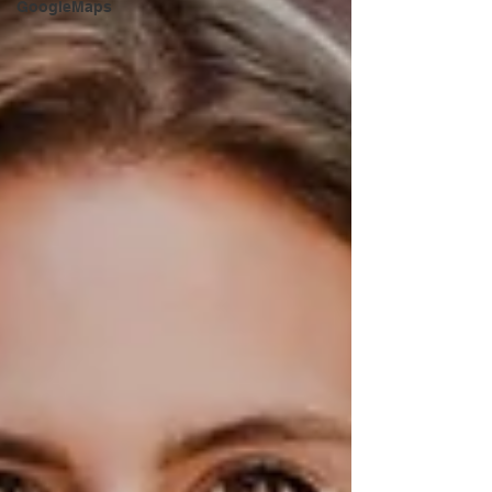
GoogleMaps