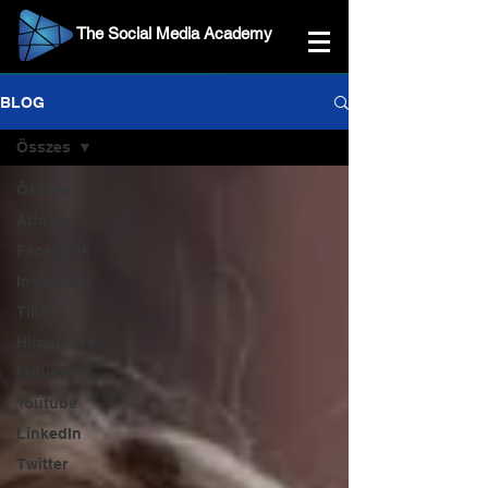
The Social Media Academy
BLOG
Összes
Összes
Átfogó
Facebook
Instagram
TikTok
Hirdetések
Influencer
Youtube
LinkedIn
Twitter